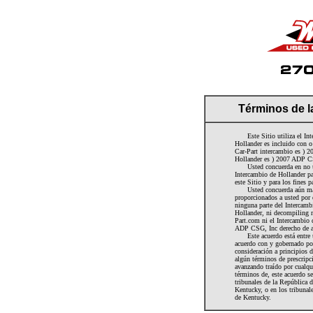
Términos de l
Este Sitio utiliza el Inte
Hollander es incluido con o
Car-Part intercambio es ) 
Hollander es ) 2007 ADP C
Usted concuerda en no util
Intercambio de Hollander pa
este Sitio y para los fines p
Usted concuerda aún más n
proporcionados a usted por e
ninguna parte del Intercamb
Hollander, ni decompiling n
Part.com ni el Intercambio 
ADP CSG, Inc derecho de au
Este acuerdo está entre us
acuerdo con y gobernado por
consideración a principios d
algún términos de prescripci
avanzando traído por cualqu
términos de, este acuerdo se
tribunales de la República
Kentucky, o en los tribunale
de Kentucky.